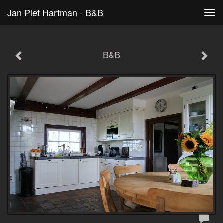
Jan Piet Hartman - B&B
Tog
navi
B&B