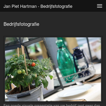
Jan Piet Hartman - Bedrijfsfotografie
Tog
navi
Bedrijfsfotografie
Een goede visuele presentatie van uw bedrijf zegt meer dan