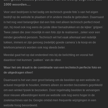
1000 woorden....
Voor veel bedrijven is het lastig om technisch goede foto`s van het eigen
bedrijf op de website te plaatsen of in andere media te gebruiken. Daarnaast
is het nog veel belangrijker dat een foto niet alleen technisch perfect moet
zijn, hij moet ook nog eens de juiste sfeer benadrukken en de kijker `grijpen`.
Twee zaken die zeer moeilijk in een foto zijn te realiseren , zeker voor een
minder geoefend persoon. Technisch wil het vaak allemaal wel redelijk
lukken, immers er zijn genoeg (redelijk) goede camera`s te koop en de
telefooncamera's worden ook nog steeds beter.
Meestal gaat het op dat onderdeel mis bij de belichting en vooral het
daardoor niet kunnen `pakken` van de sfeer.
Waar het om draait is de combinatie van een technisch perfecte foto en
de uitgedragen sfeer!
Daarnaast is het van zeer groot belang om de beelden op een website zo
actueel mogelijk te houden, immers alleen zo worden bezoekers geprikkeld
om een winkel fysiek te bezoeken. Door regelmatig beelden te vervangen
door nieuwe afbeeldingen komt uw website ook nog eens hoger in de
zoekmachines van bv. Google omdat men frequente wijzigingen in een
website hoog beoordeeld.