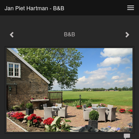
Jan Piet Hartman - B&B
Tog
navi
B&B