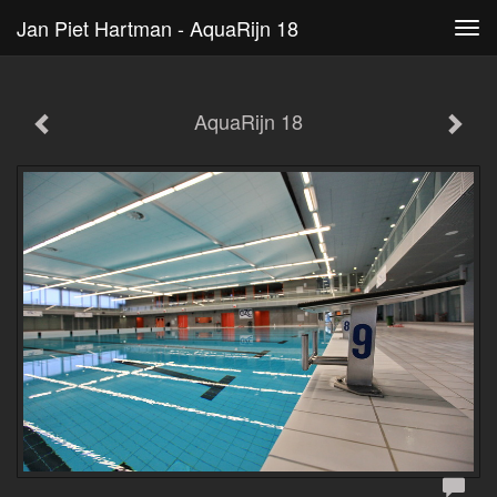
Jan Piet Hartman - AquaRijn 18
Tog
navi
AquaRijn 18