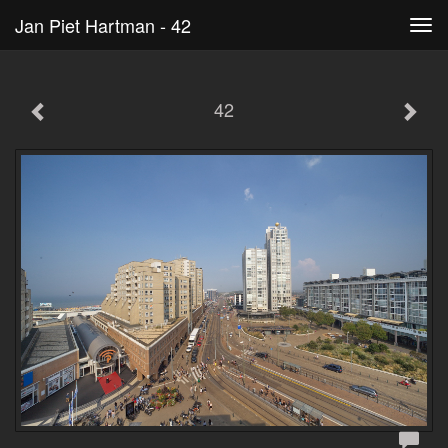
Jan Piet Hartman - 42
Tog
navi
42