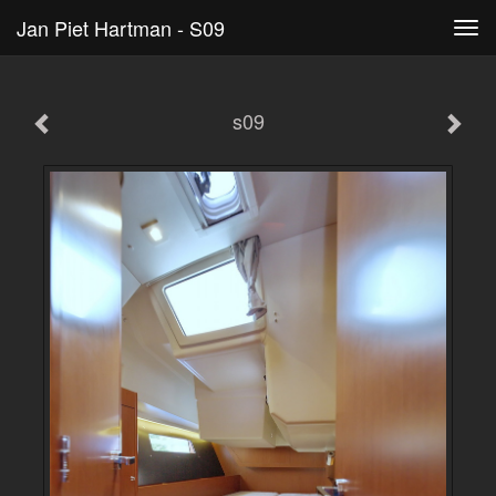
Jan Piet Hartman - S09
Tog
navi
s09