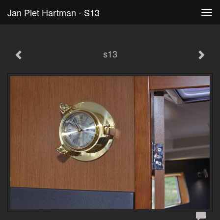
Jan Piet Hartman - S13
Tog
navi
s13