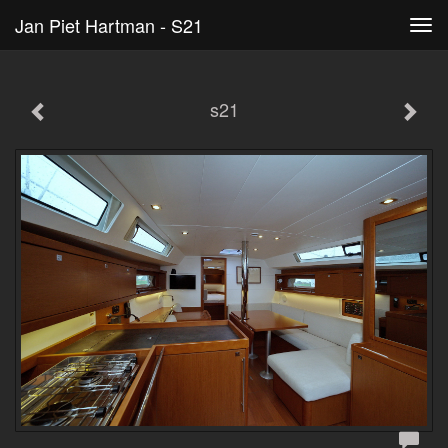
Jan Piet Hartman - S21
Tog
navi
s21