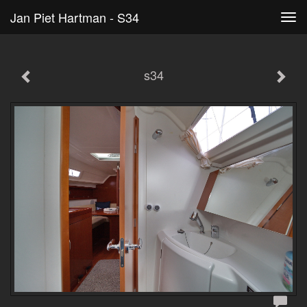
Jan Piet Hartman - S34
Tog
navi
s34