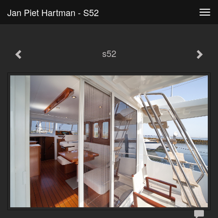
Jan Piet Hartman - S52
Tog
navi
s52